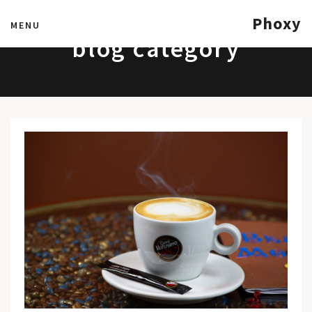
Phoxy
MENU
blog category