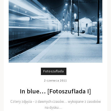
Fotoszuflada
2 czerwca 2011
In blue… [Fotoszuflada I]
Cztery zdjęcia – z dawnych czasów… wykopane z zasobów
na dysku…