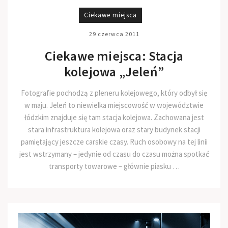
Ciekawe miejsca
29 czerwca 2011
Ciekawe miejsca: Stacja
kolejowa „Jeleń”
Fotografie pochodzą z pleneru kolejowego, który odbył się
w maju. Jeleń to niewielka miejscowość w województwie
łódzkim znajduje się tam stacja kolejowa. Zachowana jest
stara infrastruktura kolejowa oraz stary budynek stacji
pamiętający jeszcze carskie czasy. Ruch osobowy na tej linii
jest wstrzymany – jedynie od czasu do czasu można spotkać
transporty towarowe – głównie piasku …