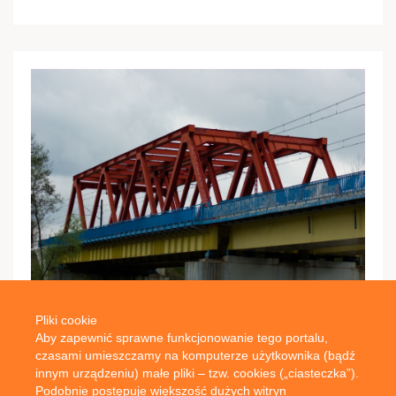
Pliki cookie
blog category
Aby zapewnić sprawne funkcjonowanie tego portalu,
czasami umieszczamy na komputerze użytkownika (bądź
7 maja 2011
innym urządzeniu) małe pliki – tzw. cookies („ciasteczka”).
Pociąg do…
Podobnie postępuje większość dużych witryn