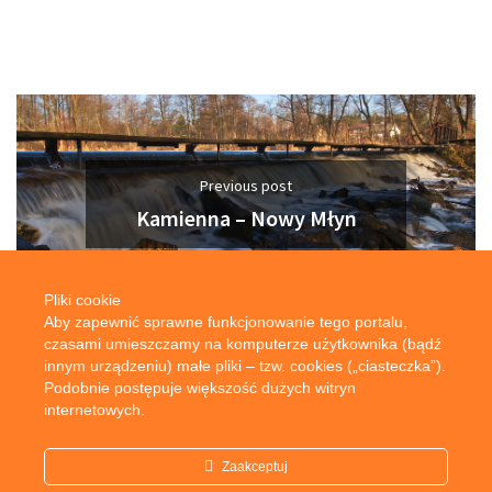
Previous post
Kamienna – Nowy Młyn
Pliki cookie
Aby zapewnić sprawne funkcjonowanie tego portalu,
czasami umieszczamy na komputerze użytkownika (bądź
innym urządzeniu) małe pliki – tzw. cookies („ciasteczka”).
Podobnie postępuje większość dużych witryn
internetowych.
Next post
O świcie nad Kamienną…
Zaakceptuj