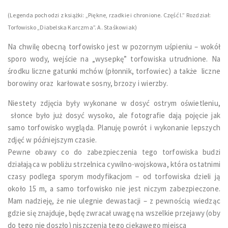
(Legenda pochodzi z książki: „Piękne, rzadkie i chronione. Część I.” Rozdział:
Torfowisko „Diabelska Karczma”. A. Staśkowiak)
Na chwilę obecną torfowisko jest w pozornym uśpieniu – wokół
sporo wody, wejście na „wysepkę” torfowiska utrudnione. Na
środku liczne gatunki mchów (płonnik, torfowiec) a także liczne
borowiny oraz karłowate sosny, brzozy i wierzby.
Niestety zdjęcia były wykonane w dosyć ostrym oświetleniu,
słonce było już dosyć wysoko, ale fotografie dają pojęcie jak
samo torfowisko wygląda. Planuję powrót i wykonanie lepszych
zdjęć w późniejszym czasie.
Pewne obawy co do zabezpieczenia tego torfowiska budzi
działająca w pobliżu strzelnica cywilno-wojskowa, która ostatnimi
czasy podlega sporym modyfikacjom – od torfowiska dzieli ją
około 15 m, a samo torfowisko nie jest niczym zabezpieczone.
Mam nadzieję, że nie ulegnie dewastacji – z pewnością wiedząc
gdzie się znajduje, będę zwracał uwagę na wszelkie przejawy (oby
do tego nie doszło) niszczenia tego ciekawego miejsca