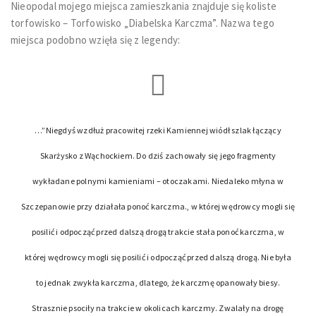
Nieopodal mojego miejsca zamieszkania znajduje się koliste
torfowisko – Torfowisko „Diabelska Karczma”. Nazwa tego
miejsca podobno wzięła się z legendy:
…”Niegdyś wzdłuż pracowitej rzeki Kamiennej wiódł szlak łączący
Skarżysko z Wąchockiem. Do dziś zachowały się jego fragmenty
wykładane polnymi kamieniami – otoczakami. Niedaleko młyna w
Szczepanowie przy działała ponoć karczma., w której wędrowcy mogli się
posilić i odpocząć przed dalszą drogą trakcie stała ponoć karczma, w
której wędrowcy mogli się posilić i odpocząć przed dalszą drogą. Nie była
to jednak zwykła karczma, dlatego, że karczmę opanowały biesy.
Strasznie psociły na trakcie w okolicach karczmy. Zwalały na drogę