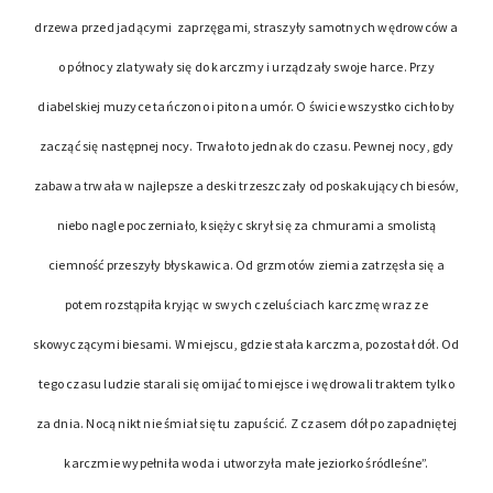
drzewa przed jadącymi zaprzęgami, straszyły samotnych wędrowców a
o północy zlatywały się do karczmy i urządzały swoje harce. Przy
diabelskiej muzyce tańczono i pito na umór. O świcie wszystko cichło by
zacząć się następnej nocy. Trwało to jednak do czasu. Pewnej nocy, gdy
zabawa trwała w najlepsze a deski trzeszczały od poskakujących biesów,
niebo nagle poczerniało, księżyc skrył się za chmurami a smolistą
ciemność przeszyły błyskawica. Od grzmotów ziemia zatrzęsła się a
potem rozstąpiła kryjąc w swych czeluściach karczmę wraz ze
skowyczącymi biesami. W miejscu, gdzie stała karczma, pozostał dół. Od
tego czasu ludzie starali się omijać to miejsce i wędrowali traktem tylko
za dnia. Nocą nikt nie śmiał się tu zapuścić. Z czasem dół po zapadniętej
karczmie wypełniła woda i utworzyła małe jeziorko śródleśne”.