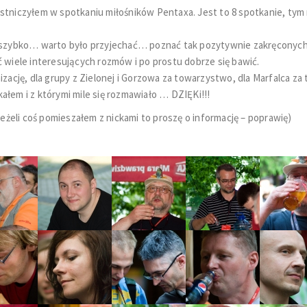
stniczyłem w spotkaniu miłośników Pentaxa. Jest to 8 spotkanie, tym
o szybko… warto było przyjechać… poznać tak pozytywnie zakręconych 
ć wiele interesujących rozmów i po prostu dobrze się bawić.
izację, dla grupy z Zielonej i Gorzowa za towarzystwo, dla Marfalca za t
ałem i z którymi mile się rozmawiało … DZIĘKi!!!
(jeżeli coś pomieszałem z nickami to proszę o informację – poprawię)