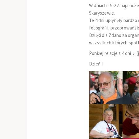
W dniach 19-22 maja ucze
Skaryszewie.
Te 4 dni upłynęły bardz
fotografii, przeprowadzi
Dzięki dla Zdano za organ
wszystkich których spotk
Poniżej relacje z 4 dni… 
Dzień I