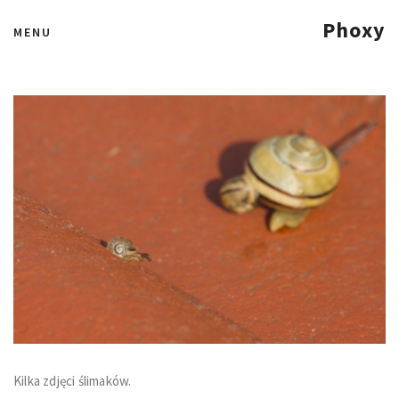
Ślimakowisko
Phoxy
MENU
3 czerwca 2011
Kilka zdjęci ślimaków.