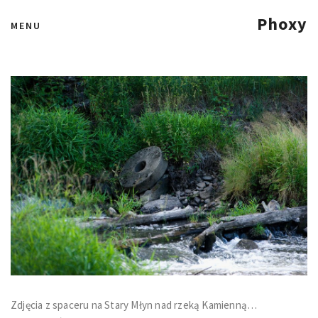
Stary Młyn
Phoxy
MENU
28 czerwca 2011
Zdjęcia z spaceru na Stary Młyn nad rzeką Kamienną…