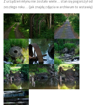
Z urządzeń młynu nie zostało wiele… stan się pogorszył od
zeszłego roku… (jak znajdę zdjęcia w archiwum to wstawię)