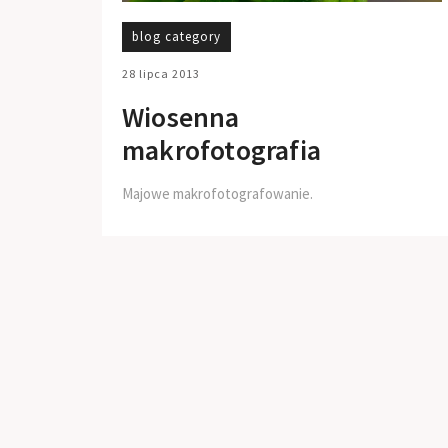
blog category
28 lipca 2013
Wiosenna
makrofotografia
Majowe makrofotografowanie.