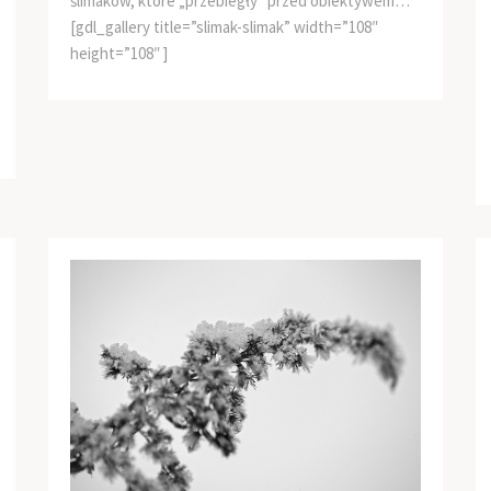
ślimaków, które „przebiegły” przed obiektywem…
[gdl_gallery title=”slimak-slimak” width=”108″
height=”108″ ]