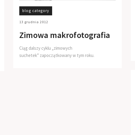
blog category
13 grudnia 2012
Zimowa makrofotografia
Ciąg dalszy cyklu „zimowych
suchetek” zapoczątkowany w tym roku.