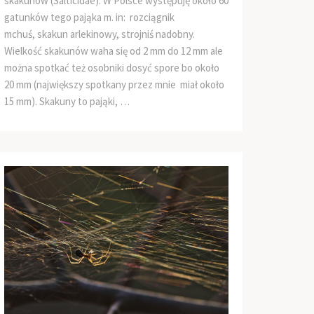
skakunów (Salticidae). W Polsce występuję około 60
gatunków tego pająka m. in: rozciągnik
mchuś, skakun arlekinowy, strojniś nadobny.
Wielkość skakunów waha się od 2 mm do 12 mm ale
można spotkać też osobniki dosyć spore bo około
20 mm (największy spotkany przez mnie miał około
15 mm). Skakuny to pająki, …