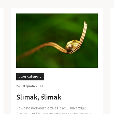
blog category
24 listopada 2013
Ślimak, ślimak
Powolne nadrabianie zaległości… Kilka zdjęć