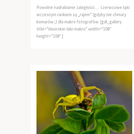
Powolne nadrabianie zaległości… czerwcowe łąki
wczesnym rankiem są „rajem” (gdyby nie chmary
komarów ;) dla makro fotografów. [gdl_gallery
title=”dworskie-laki-makro” width=”108″
height=”108″ ]