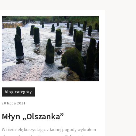
blog category
20 lipca 2011
Młyn „Olszanka”
W niedzielę korzystając z ładnej pogody wybrałem